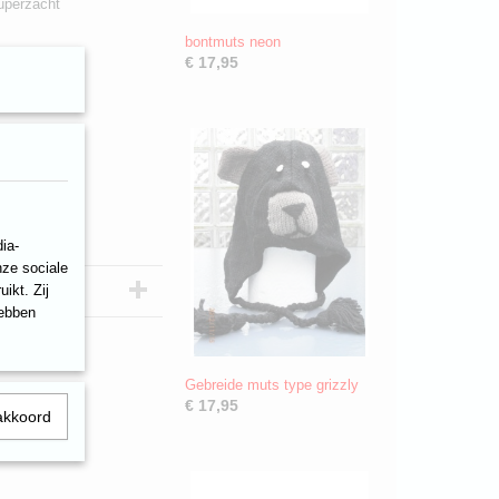
uperzacht
bontmuts neon
€ 17,95
ia-
nze sociale
ikt. Zij
hebben
Gebreide muts type grizzly
€ 17,95
akkoord