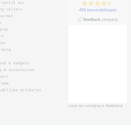
ripstik air
ng rollers
oarden
n
ards
rs
ler
rming
oed & Gadgets
g & Accessoires
port
raam
udelijke artikelen
Land van vestiging is Nederland