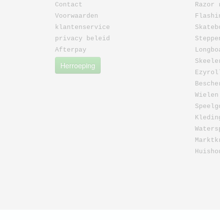
Contact
Razor 
Voorwaarden
Flashi
klantenservice
Skateb
privacy beleid
Steppe
Afterpay
Longbo
Skeele
Herroeping
Ezyrol
Besche
Wielen
Speelg
Kledin
Waters
Marktk
Huisho