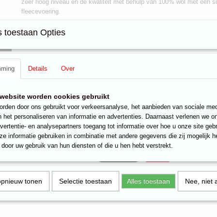
zeer hoog niveau en de kwaliteit met behulp van 100% wol met een s
fleecevoering.
Één maat/Unisex
 toestaan Opties
Verkrijgbaar in de kleuren: rood wit
100% wol
mming
Details
Over
fleecevoering: 100% Polyester
alleen handwas.
website worden cookies gebruikt
rden door ons gebruikt voor verkeersanalyse, het aanbieden van sociale med
n het personaliseren van informatie en advertenties. Daarnaast verlenen we o
Reacties
vertentie- en analysepartners toegang tot informatie over hoe u onze site gebru
e informatie gebruiken in combinatie met andere gegevens die zij mogelijk 
door uw gebruik van hun diensten of die u hen hebt verstrekt.
Save
opnieuw tonen
Selectie toestaan
Alles toestaan
Nee, niet 