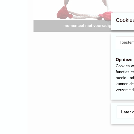
Cookies
momenteel niet voorradig
Toeste
Op deze 
Cookies wo
functies e
media-, ad
kunnen dez
verzameld 
Later 