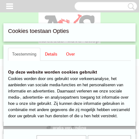
Cookies toestaan Opties
Inloggen
Registreren
UW WINKELWAGEN
Toestemming
Details
Over
Geen producten
(0)
Home
>
Aanbiedingen
>
Razor ripstik air
>
Streetsurfing
Op deze website worden cookies gebruikt
waveboards
> Boo Flag Skateboard Street Surfing - Blur Skates
Cookies worden door ons gebruikt voor verkeersanalyse, het
aanbieden van sociale media-functies en het personaliseren van
informatie en advertenties. Daarnaast verlenen we onze sociale
media-, advertentie- en analysepartners toegang tot informatie over
hoe u onze site gebruikt. Zij kunnen deze informatie gebruiken in
combinatie met andere gegevens die zij mogelijk hebben verzameld
door uw gebruik van hun diensten of die u hen hebt verstrekt.
gratis verzending