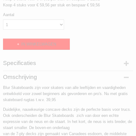
Koop 4 stuks voor € 59,56 per stuk en bespaar € 59,56
Aantal
IN WINKELWAGEN
Specificaties
Productcode
Omschrijving
freebag-1
Blur Skateboards zijn voor skaters van alle leeftijden en vaardigheden
EAN code
ontwikkeld voor zowel beginners als gevorderen en pro's. Nu met gratis
813398015200
skateboard rugtas t.w.v. 39,95
Duidelijke, nauwkeurige concave decks zijn de perfecte basis voor trucs.
Ook onderscheiden de Blur Skateboards zich van door een echte
expressie van de neus en de staart. In het kort, de neus is iets breder, de
staart smaller. De boven-en onderlaag
van de 7-ply decks zijn gemaakt van Canadees esdoorn, de middelste