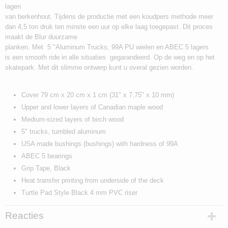
lagen
van berkenhout. Tijdens de productie met een koudpers methode meer
dan 4,5 ton druk ten minste een uur op elke laag toegepast. Dit proces
maakt de Blur duurzame
planken. Met 5 "Aluminum Trucks, 99A PU wielen en ABEC 5 lagers
is een smooth ride in alle situaties gegarandeerd. Op de weg en op het
skatepark. Met dit slimme ontwerp kunt u overal gezien worden.
Cover 79 cm x 20 cm x 1 cm (31" x 7,75" x 10 mm)
Upper and lower layers of Canadian maple wood
Medium-sized layers of birch wood
5" trucks, tumbled aluminum
USA made bushings (bushings) with hardness of 99A
ABEC 5 bearings
Grip Tape, Black
Heat transfer printing from underside of the deck
Turtle Pad Style Black 4 mm PVC riser
Reacties