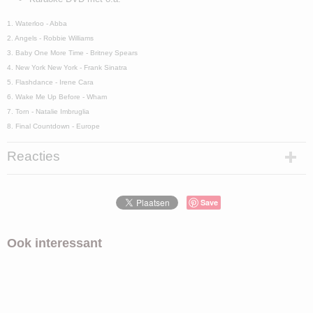
1. Waterloo - Abba
2. Angels - Robbie Williams
3. Baby One More Time - Britney Spears
4. New York New York - Frank Sinatra
5. Flashdance - Irene Cara
6. Wake Me Up Before - Wham
7. Torn - Natalie Imbruglia
8. Final Countdown - Europe
Reacties
Save
Ook interessant