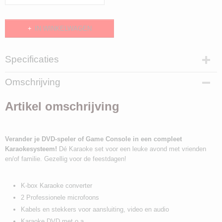
IN WINKELWAGEN
Specificaties
Productcode
Omschrijving
903194
EAN code
Artikel omschrijving
8711539031947
Verander je DVD-speler of Game Console in een compleet
Karaokesysteem!
Dé Karaoke set voor een leuke avond met vrienden
en/of familie. Gezellig voor de feestdagen!
K-box Karaoke converter
2 Professionele microfoons
Kabels en stekkers voor aansluiting, video en audio
Karaoke DVD met o.a.