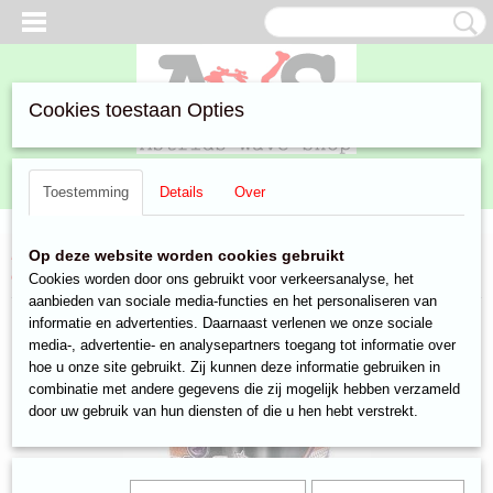
Cookies toestaan Opties
Inloggen
Registreren
UW WINKELWAGEN
Toestemming
Details
Over
Geen producten
(0)
Home
>
Aanbiedingen
>
Speelgoed & Gadgets
>
Gadgets en
Op deze website worden cookies gebruikt
electronica
> Karaokesysteem Sunfly
Cookies worden door ons gebruikt voor verkeersanalyse, het
aanbieden van sociale media-functies en het personaliseren van
informatie en advertenties. Daarnaast verlenen we onze sociale
media-, advertentie- en analysepartners toegang tot informatie over
hoe u onze site gebruikt. Zij kunnen deze informatie gebruiken in
combinatie met andere gegevens die zij mogelijk hebben verzameld
door uw gebruik van hun diensten of die u hen hebt verstrekt.