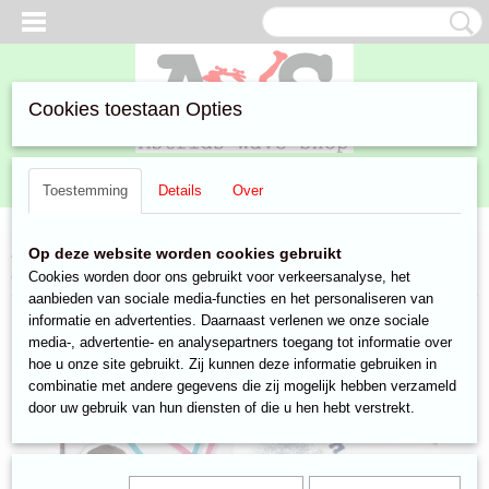
Cookies toestaan Opties
Inloggen
Registreren
UW WINKELWAGEN
Toestemming
Details
Over
Geen producten
(0)
Home
>
Aanbiedingen
>
Speelgoed & Gadgets
>
Speelgoed
> Style
Op deze website worden cookies gebruikt
Me Up Sweet Key Charms
Cookies worden door ons gebruikt voor verkeersanalyse, het
aanbieden van sociale media-functies en het personaliseren van
informatie en advertenties. Daarnaast verlenen we onze sociale
media-, advertentie- en analysepartners toegang tot informatie over
hoe u onze site gebruikt. Zij kunnen deze informatie gebruiken in
combinatie met andere gegevens die zij mogelijk hebben verzameld
door uw gebruik van hun diensten of die u hen hebt verstrekt.