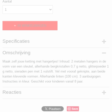
Aantal
IN WINKELWAGEN
Specificaties
EAN code
Omschrijving
628845004092
Maak zelf jouw ketting met hangertjes! Inhoud: 2 metalen hangers in de
vorm van een sleutel, allerhande bergkristallen 0,7 g netto, glitterpoeder 1
g netto, sieraden pen met 1 vulstift. Vel met vooraf geknipte, aan beide
kanten klevende vormen. Allerhande linten (100 cm). 3 aanbuigogen.
Instructies in kleur. Geschikt voor kinderen vanaf 8 jaar.
Reacties
Save