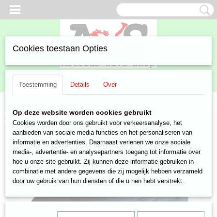
Cookies toestaan Opties
Inloggen
Registreren
UW WINKELWAGEN
Toestemming
Details
Over
Geen producten
(0)
Home
>
Aanbiedingen
>
Kleding & Accessoires
>
mutsen
> Pet
Op deze website worden cookies gebruikt
zwart met knop
Cookies worden door ons gebruikt voor verkeersanalyse, het
aanbieden van sociale media-functies en het personaliseren van
informatie en advertenties. Daarnaast verlenen we onze sociale
media-, advertentie- en analysepartners toegang tot informatie over
hoe u onze site gebruikt. Zij kunnen deze informatie gebruiken in
combinatie met andere gegevens die zij mogelijk hebben verzameld
door uw gebruik van hun diensten of die u hen hebt verstrekt.