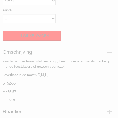
Aantal
IN WINKELWAGEN
Omschrijving
zwarte pet van tweed stof met knop, heel modieus en trendy. Leuke gift
met de feestdagen, of gewoon voor jezelf.
Leverbaar in de maten S,M,L,
S=52-55
M=55-57
L=57-59
Reacties