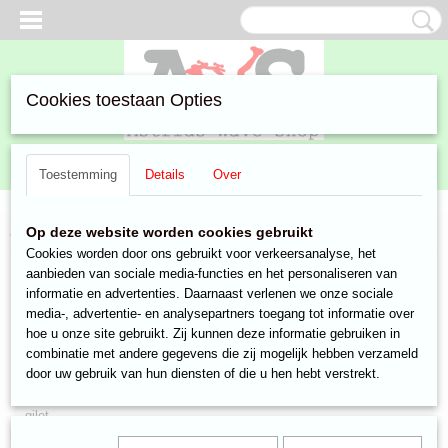
Cookies toestaan Opties
Inloggen
Registreren
UW WINKELWAGEN
Toestemming
Details
Over
Geen producten
(0)
Home
>
Aanbiedingen
>
Kleding & Accessoires
> schoenen
Op deze website worden cookies gebruikt
Cookies worden door ons gebruikt voor verkeersanalyse, het
aanbieden van sociale media-functies en het personaliseren van
Kleding & Accessoires
informatie en advertenties. Daarnaast verlenen we onze sociale
media-, advertentie- en analysepartners toegang tot informatie over
hoe u onze site gebruikt. Zij kunnen deze informatie gebruiken in
Kleding
combinatie met andere gegevens die zij mogelijk hebben verzameld
mutsen
door uw gebruik van hun diensten of die u hen hebt verstrekt.
Tassen
gilet
schoenen