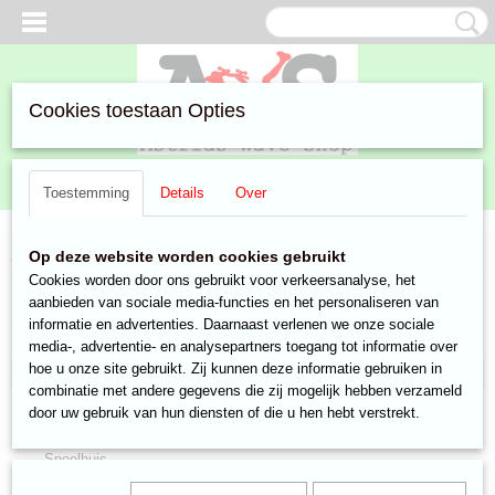
Cookies toestaan Opties
Inloggen
Registreren
UW WINKELWAGEN
Toestemming
Details
Over
Geen producten
(0)
Home
>
Aanbiedingen
>
Speelgoed & Gadgets
> Winterspeelgoed
Op deze website worden cookies gebruikt
Cookies worden door ons gebruikt voor verkeersanalyse, het
aanbieden van sociale media-functies en het personaliseren van
Speelgoed & Gadgets
informatie en advertenties. Daarnaast verlenen we onze sociale
media-, advertentie- en analysepartners toegang tot informatie over
hoe u onze site gebruikt. Zij kunnen deze informatie gebruiken in
Winterspeelgoed
combinatie met andere gegevens die zij mogelijk hebben verzameld
Speelgoed
door uw gebruik van hun diensten of die u hen hebt verstrekt.
Nijntje speelgoed
Speelhuis
Gadgets en electronica