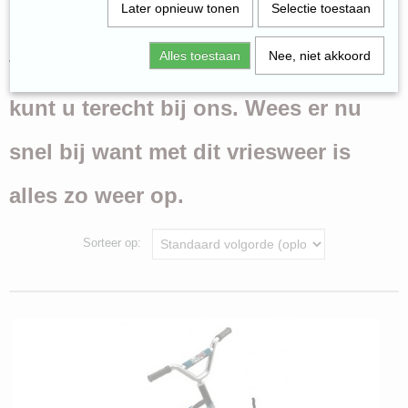
Later opnieuw tonen
Selectie toestaan
Bestel hier uw slee of sneeuwbal
Rekbare kaften
Kidkraft
Alles toestaan
Nee, niet akkoord
tang, ook voor de stuntstep slede
Bordspel
Kerst
kunt u terecht bij ons. Wees er nu
snel bij want met dit vriesweer is
alles zo weer op.
Sorteer op: