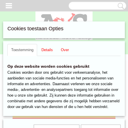
Cookies toestaan Opties
Inloggen
Registreren
UW WINKELWAGEN
Toestemming
Details
Over
Geen producten
(0)
Home
>
Aanbiedingen
>
Marktkraam
>
verzenden ipv afhalen
>
Op deze website worden cookies gebruikt
verzending binnen nederland
Cookies worden door ons gebruikt voor verkeersanalyse, het
aanbieden van sociale media-functies en het personaliseren van
informatie en advertenties. Daarnaast verlenen we onze sociale
media-, advertentie- en analysepartners toegang tot informatie over
hoe u onze site gebruikt. Zij kunnen deze informatie gebruiken in
combinatie met andere gegevens die zij mogelijk hebben verzameld
door uw gebruik van hun diensten of die u hen hebt verstrekt.
gratis verzending