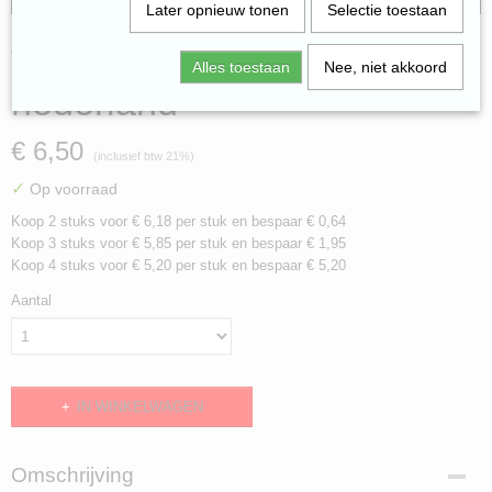
Later opnieuw tonen
Selectie toestaan
verzending binnen
Alles toestaan
Nee, niet akkoord
nederland
€ 6,50
(inclusief btw 21%)
✓
Op voorraad
Koop 2 stuks voor € 6,18 per stuk en bespaar € 0,64
Koop 3 stuks voor € 5,85 per stuk en bespaar € 1,95
Koop 4 stuks voor € 5,20 per stuk en bespaar € 5,20
Aantal
IN WINKELWAGEN
Omschrijving