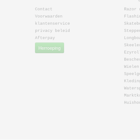
Contact
Razor 
Voorwaarden
Flashi
klantenservice
Skateb
privacy beleid
Steppe
Afterpay
Longbo
Skeele
Herroeping
Ezyrol
Besche
Wielen
Speelg
Kledin
Waters
Marktk
Huisho