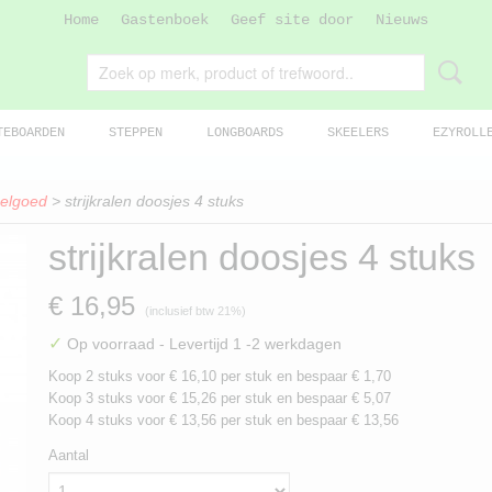
Home
Gastenboek
Geef site door
Nieuws
TEBOARDEN
STEPPEN
LONGBOARDS
SKEELERS
EZYROLL
elgoed
> strijkralen doosjes 4 stuks
strijkralen doosjes 4 stuks
€ 16,95
(inclusief btw 21%)
✓
Op voorraad
- Levertijd 1 -2 werkdagen
Koop 2 stuks voor € 16,10 per stuk en bespaar € 1,70
Koop 3 stuks voor € 15,26 per stuk en bespaar € 5,07
Koop 4 stuks voor € 13,56 per stuk en bespaar € 13,56
Aantal