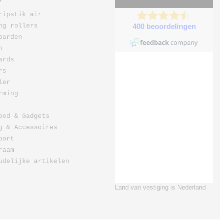
ripstik air
ng rollers
oarden
n
ards
rs
ler
rming
oed & Gadgets
g & Accessoires
port
raam
udelijke artikelen
Land van vestiging is Nederland