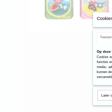
Cookies
Toeste
Op deze 
Cookies wo
functies e
media-, ad
kunnen dez
verzameld 
Later 