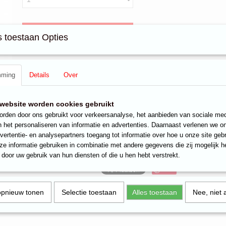
IN WINKELWAGEN
 toestaan Opties
Specificaties
mming
Details
Over
EAN code
8712051994109
Omschrijving
website worden cookies gebruikt
My Pocket Hama strijkkralenset met ongeveer 1.000 strijkkralen, 1 gr
instructies. Wordt 4 assorti geleverd.
rden door ons gebruikt voor verkeersanalyse, het aanbieden van sociale med
n het personaliseren van informatie en advertenties. Daarnaast verlenen we o
Reacties
vertentie- en analysepartners toegang tot informatie over hoe u onze site gebru
e informatie gebruiken in combinatie met andere gegevens die zij mogelijk 
door uw gebruik van hun diensten of die u hen hebt verstrekt.
Save
opnieuw tonen
Selectie toestaan
Alles toestaan
Nee, niet 