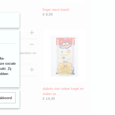
finger wave board
€ 8,95
ondplaat, 3 staanders en
ia-
nze sociale
ikt. Zij
hebben
diabolo met rubber kegel en
stalen as
akkoord
€ 14,45