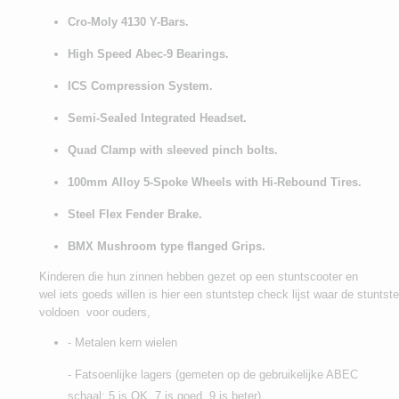
Cro-Moly 4130 Y-Bars.
High Speed Abec-9 Bearings.
ICS Compression System.
Semi-Sealed Integrated Headset.
Quad Clamp with sleeved pinch bolts.
100mm Alloy 5-Spoke Wheels with Hi-Rebound Tires.
Steel Flex Fender Brake.
BMX Mushroom type flanged Grips.
Kinderen die hun zinnen hebben gezet op een stuntscooter en
wel iets goeds willen is hier een stuntstep check lijst waar de stunts
voldoen voor ouders,
- Metalen kern wielen
- Fatsoenlijke lagers (gemeten op de gebruikelijke ABEC
schaal: 5 is OK, 7 is goed, 9 is beter)