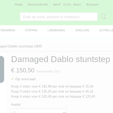
Home
Gastenboek
Geef site door
Nieuws
TEBOARDEN
STEPPEN
LONGBOARDS
SKEELERS
EZYROLL
ged Dablo stuntstep DM5
Damaged Dablo stuntstep
€ 150,50
(inclusief btw 21%)
✓
Op voorraad
Koop 2 stuks voor € 142,98 per stuk en bespaar € 15,04
Koop 3 stuks voor € 135,45 per stuk en bespaar € 45,15
Koop 4 stuks voor € 120,40 per stuk en bespaar € 120,40
Aantal