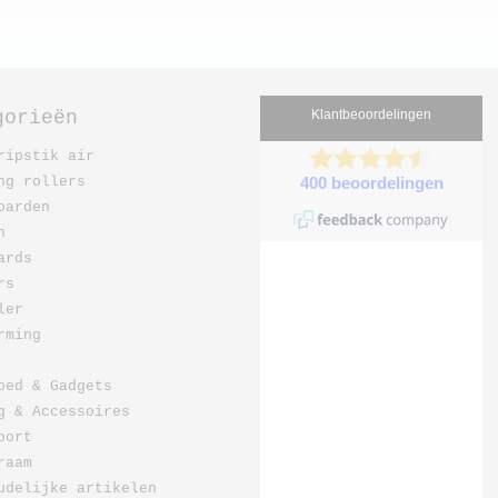
gorieën
ripstik air
ng rollers
oarden
n
ards
rs
ler
rming
oed & Gadgets
g & Accessoires
port
raam
udelijke artikelen