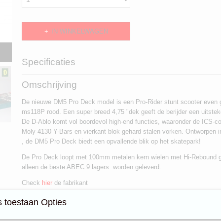
IN WINKELWAGEN
Specificaties
Productcode
dablo
Omschrijving
EAN code
5060329490055
Productcode leverancier
DMG3012
De nieuwe DM5 Pro Deck model is een Pro-Rider stunt scooter even 
Afmetingen (l,b,h)
50 x 48 x 81 cm
ms118P rood. Een super breed 4,75 "dek geeft de berijder een uitstek
De D-Ablo komt vol boordevol high-end functies, waaronder de ICS-c
Moly 4130 Y-Bars en vierkant blok gehard stalen vorken. Ontworpen in
, de DM5 Pro Deck biedt een opvallende blik op het skatepark!
De Pro Deck loopt met 100mm metalen kern wielen met Hi-Rebound 
alleen de beste ABEC 9 lagers worden geleverd.
Check
hier
de fabrikant
Kleur: Petrol wit rood
 toestaan Opties
specificatie: