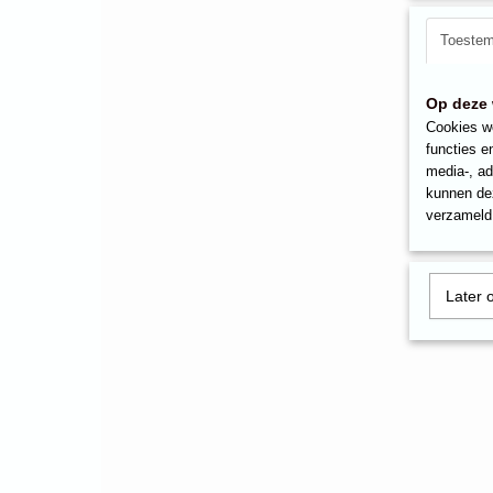
Toeste
Op deze 
Cookies wo
functies e
media-, ad
kunnen dez
verzameld 
Later 