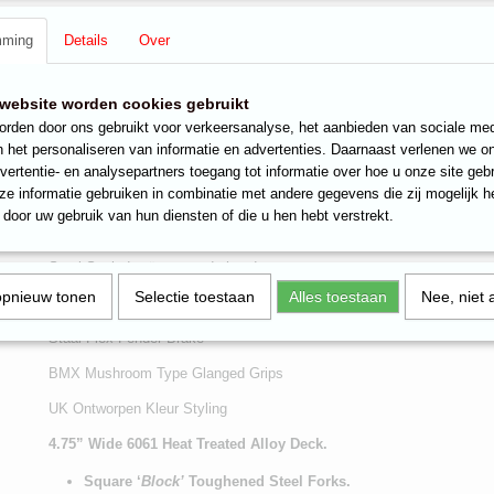
Extra Breed 4.75 "6061 Heat Treated Alloy Deck
mming
Details
Over
Scooter Gewicht: 4.55kg
Vierkant blok Gehard Staal Forks
website worden cookies gebruikt
Cro-Moly 4130 Y-Bars - Breedte 480mm
rden door ons gebruikt voor verkeersanalyse, het aanbieden van sociale med
n het personaliseren van informatie en advertenties. Daarnaast verlenen we o
High Speed Abec-9 Lagers
vertentie- en analysepartners toegang tot informatie over hoe u onze site gebru
e informatie gebruiken in combinatie met andere gegevens die zij mogelijk 
100mm Lichtmetalen 5-spaaks velgen met Hi-Rebound Banden
door uw gebruik van hun diensten of die u hen hebt verstrekt.
ICS Interne Compressiesysteem
Semi-Sealed geïntegreerde headset
opnieuw tonen
Selectie toestaan
Alles toestaan
Nee, niet 
Quad Klem met klembouten
Staal Flex Fender Brake
BMX Mushroom Type Glanged Grips
UK Ontworpen Kleur Styling
4.75” Wide 6061 Heat Treated Alloy Deck.
Square ‘
Block’
Toughened Steel Forks.