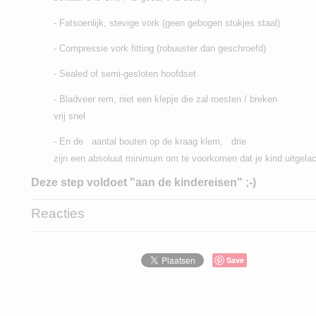
- Fatsoenlijk, stevige vork (geen gebogen stukjes staal)
- Compressie vork fitting (robuuster dan geschroefd)
- Sealed of semi-gesloten hoofdset
- Bladveer rem, niet een klepje die zal roesten / breken
vrij snel
- En de aantal bouten op de kraag klem, drie
zijn een absoluut minimum om te voorkomen dat je kind uitgela
Deze step voldoet "aan de kindereisen" ;-)
Reacties
Save