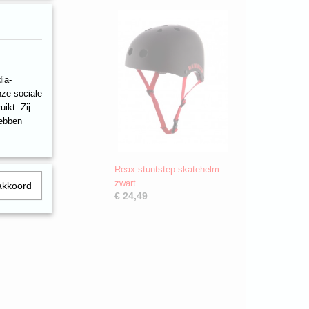
ia-
nze sociale
ikt. Zij
hebben
Reax stuntstep skatehelm
zwart
akkoord
€ 24,49