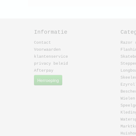
Informatie
Cate
Contact
Razor 
Voorwaarden
Flashi
klantenservice
Skateb
privacy beleid
Steppe
Afterpay
Longbo
Skeele
Herroeping
Ezyrol
Besche
Wielen
Speelg
Kledin
Waters
Marktk
Huisho