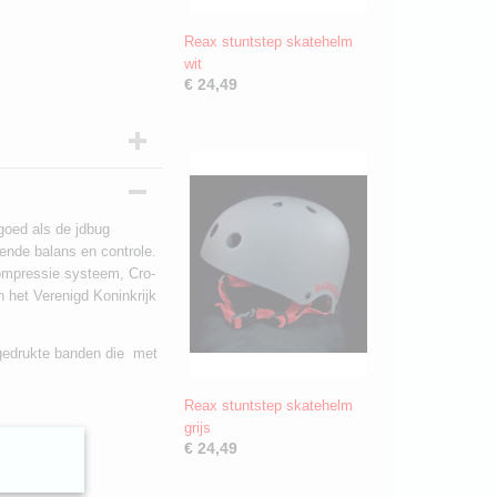
Reax stuntstep skatehelm
wit
€ 24,49
goed als de jdbug
ende balans en controle.
ompressie systeem, Cro-
 het Verenigd Koninkrijk
gedrukte banden die met
Reax stuntstep skatehelm
grijs
€ 24,49