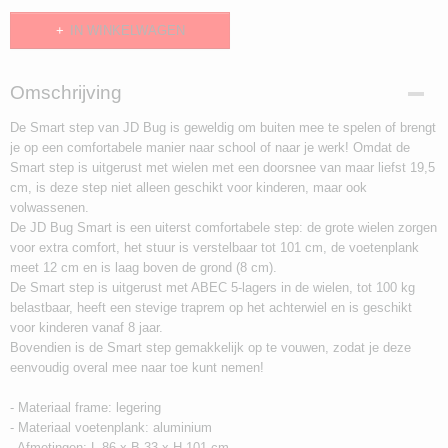
IN WINKELWAGEN
Omschrijving
De Smart step van JD Bug is geweldig om buiten mee te spelen of brengt
je op een comfortabele manier naar school of naar je werk! Omdat de
Smart step is uitgerust met wielen met een doorsnee van maar liefst 19,5
cm, is deze step niet alleen geschikt voor kinderen, maar ook
volwassenen.
De JD Bug Smart is een uiterst comfortabele step: de grote wielen zorgen
voor extra comfort, het stuur is verstelbaar tot 101 cm, de voetenplank
meet 12 cm en is laag boven de grond (8 cm).
De Smart step is uitgerust met ABEC 5-lagers in de wielen, tot 100 kg
belastbaar, heeft een stevige traprem op het achterwiel en is geschikt
voor kinderen vanaf 8 jaar.
Bovendien is de Smart step gemakkelijk op te vouwen, zodat je deze
eenvoudig overal mee naar toe kunt nemen!
- Materiaal frame: legering
- Materiaal voetenplank: aluminium
- Afmetingen: L 86 x B 33 x H 101 cm