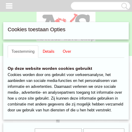
Cookies toestaan Opties
Inloggen
Registreren
UW WINKELWAGEN
Toestemming
Details
Over
Geen producten
(0)
Home
>
Aanbiedingen
>
Steppen
>
Vouwsteppen
> JD Bug smart
Op deze website worden cookies gebruikt
step blauw met grote wielen
Cookies worden door ons gebruikt voor verkeersanalyse, het
aanbieden van sociale media-functies en het personaliseren van
informatie en advertenties. Daarnaast verlenen we onze sociale
media-, advertentie- en analysepartners toegang tot informatie over
hoe u onze site gebruikt. Zij kunnen deze informatie gebruiken in
combinatie met andere gegevens die zij mogelijk hebben verzameld
door uw gebruik van hun diensten of die u hen hebt verstrekt.