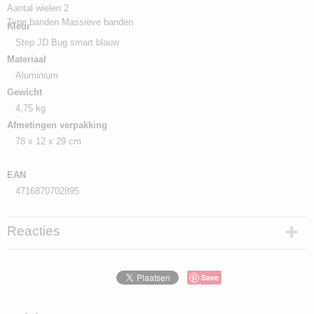
Aantal wielen 2
Type banden Massieve banden
Kleur
Step JD Bug smart blauw
Materiaal
Aluminium
Gewicht
4,75 kg
Afmetingen verpakking
78 x 12 x 29 cm
EAN
4716870702895
Reacties
Save