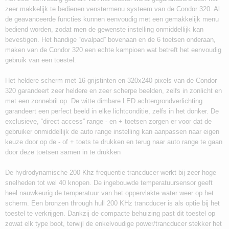
zeer makkelijk te bedienen venstermenu systeem van de Condor 320. Al
de geavanceerde functies kunnen eenvoudig met een gemakkelijk menu
bediend worden, zodat men de gewenste instelling onmiddellijk kan
bevestigen. Het handige “ovalpad” bovenaan en de 6 toetsen onderaan,
maken van de Condor 320 een echte kampioen wat betreft het eenvoudig
gebruik van een toestel.
Het heldere scherm met 16 grijstinten en 320x240 pixels van de Condor
320 garandeert zeer heldere en zeer scherpe beelden, zelfs in zonlicht en
met een zonnebril op. De witte dimbare LED achtergrondverlichting
garandeert een perfect beeld in elke lichtconditie, zelfs in het donker. De
exclusieve, “direct access” range - en + toetsen zorgen er voor dat de
gebruiker onmiddellijk de auto range instelling kan aanpassen naar eigen
keuze door op de - of + toets te drukken en terug naar auto range te gaan
door deze toetsen samen in te drukken
De hydrodynamische 200 Khz frequentie trancducer werkt bij zeer hoge
snelheden tot wel 40 knopen. De ingebouwde temperatuursensor geeft
heel nauwkeurig de temperatuur van het oppervlakte water weer op het
scherm. Een bronzen through hull 200 KHz trancducer is als optie bij het
toestel te verkrijgen. Dankzij de compacte behuizing past dit toestel op
zowat elk type boot, terwijl de enkelvoudige power/trancducer stekker het