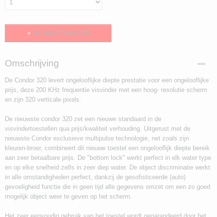
IN WINKELWAGEN
Omschrijving
De Condor 320 levert ongelooflijke diepte prestatie voor een ongelooflijke
prijs, deze 200 KHz frequentie visvinder met een hoog- resolutie scherm
en zijn 320 verticale pixels.
De nieuwste condor 320 zet een nieuwe standaard in de
visvindertoestellen qua prijs/kwaliteit verhouding. Uitgerust met de
nieuwste Condor exclusieve multipulse technologie, net zoals zijn
kleuren-broer, combineert dit nieuwe toestel een ongelooflijk diepte bereik
aan zeer betaalbare prijs. De "bottom lock" werkt perfect in elk water type
en op elke snelheid zelfs in zeer diep water. De object discriminatie werkt
in alle omstandigheden perfect, dankzij de gesofisticeerde (auto)
gevoeligheid functie die in geen tijd alle gegevens omzet om een zo goed
mogelijk object weer te geven op het scherm.
Het zeer eenvoudig gebruik van het toestel wordt gegarandeerd door het