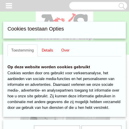
Cookies toestaan Opties
Inloggen
Registreren
UW WINKELWAGEN
Toestemming
Details
Over
Geen producten
(0)
Home
>
Aanbiedingen
>
Watersport
>
apparatuur
> condor 320
Op deze website worden cookies gebruikt
200khz visvinder
Cookies worden door ons gebruikt voor verkeersanalyse, het
aanbieden van sociale media-functies en het personaliseren van
informatie en advertenties. Daarnaast verlenen we onze sociale
media-, advertentie- en analysepartners toegang tot informatie over
hoe u onze site gebruikt. Zij kunnen deze informatie gebruiken in
combinatie met andere gegevens die zij mogelijk hebben verzameld
door uw gebruik van hun diensten of die u hen hebt verstrekt.