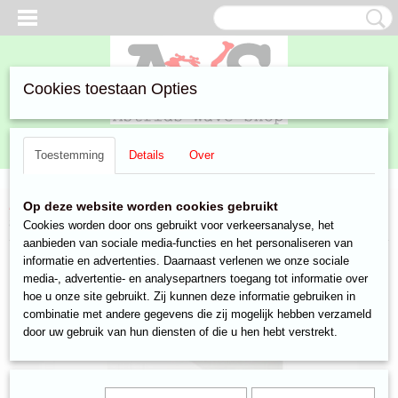
Cookies toestaan Opties
Inloggen
Registreren
UW WINKELWAGEN
Toestemming
Details
Over
Geen producten
(0)
Home
>
Aanbiedingen
>
Watersport
>
pompen
> Rule Bilgepomp
Op deze website worden cookies gebruikt
type 500 12V 32 Liter
Cookies worden door ons gebruikt voor verkeersanalyse, het
aanbieden van sociale media-functies en het personaliseren van
informatie en advertenties. Daarnaast verlenen we onze sociale
media-, advertentie- en analysepartners toegang tot informatie over
hoe u onze site gebruikt. Zij kunnen deze informatie gebruiken in
combinatie met andere gegevens die zij mogelijk hebben verzameld
door uw gebruik van hun diensten of die u hen hebt verstrekt.