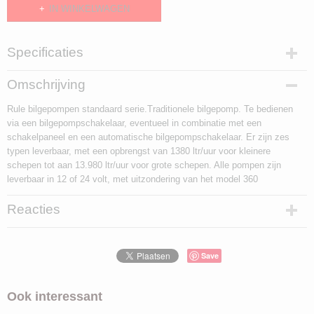
IN WINKELWAGEN
Specificaties
EAN code
Omschrijving
042237083449
Rule bilgepompen standaard serie.Traditionele bilgepomp. Te bedienen
Productcode leverancier
via een bilgepompschakelaar, eventueel in combinatie met een
00304502
schakelpaneel en een automatische bilgepompschakelaar. Er zijn zes
Afmetingen (l,b,h)
typen leverbaar, met een opbrengst van 1380 ltr/uur voor kleinere
8,90 x 0 x 0 cm
schepen tot aan 13.980 ltr/uur voor grote schepen. Alle pompen zijn
leverbaar in 12 of 24 volt, met uitzondering van het model 360
Reacties
Save
Ook interessant