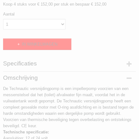
Koop 4 stuks voor € 152,00 per stuk en bespaar € 152,00
Aantal
IN WINKELWAGEN
Specificaties
Productcode
Omschrijving
285x90x105 mm.
De Technautic versnijdingpomp is een impellerpomp voorzien van een
EAN code
messenstelsel dat het (toilet) afvalwater fijn maalt, voordat het in de
000000210560
vuilwatertank wordt gepompt. De Technautic versnijdingpomp heeft een
Productcode leverancier
compleet gesealde motor met O-ring asafdichting en is bestand tegen de
00210560
harde omstandigheden waarin een dergelijke pomp wordt gebruikt.
Afmetingen (l,b,h)
Voorzien van thermische beveiliging tegen overbelasting en ontstekings
28,50 x 9 x 10,50 cm
beveiligd. CE keur.
Technische specificatie:
Aansluiting: 12 of 24 volt.