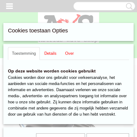
Cookies toestaan Opties
Inloggen
Registreren
UW WINKELWAGEN
Toestemming
Details
Over
Geen producten
(0)
Home
>
Aanbiedingen
>
Watersport
>
pompen
> Macerator
Op deze website worden cookies gebruikt
versnijding pomp FM500-12V
Cookies worden door ons gebruikt voor verkeersanalyse, het
aanbieden van sociale media-functies en het personaliseren van
informatie en advertenties. Daarnaast verlenen we onze sociale
media-, advertentie- en analysepartners toegang tot informatie over
hoe u onze site gebruikt. Zij kunnen deze informatie gebruiken in
combinatie met andere gegevens die zij mogelijk hebben verzameld
door uw gebruik van hun diensten of die u hen hebt verstrekt.