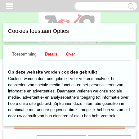
Cookies toestaan Opties
Inloggen
Registreren
UW WINKELWAGEN
Toestemming
Details
Over
Geen producten
(0)
Home
>
Aanbiedingen
>
Marktkraam
>
verzenden ipv afhalen
> dhl
Op deze website worden cookies gebruikt
ticket
Cookies worden door ons gebruikt voor verkeersanalyse, het
aanbieden van sociale media-functies en het personaliseren van
informatie en advertenties. Daarnaast verlenen we onze sociale
media-, advertentie- en analysepartners toegang tot informatie over
hoe u onze site gebruikt. Zij kunnen deze informatie gebruiken in
combinatie met andere gegevens die zij mogelijk hebben verzameld
door uw gebruik van hun diensten of die u hen hebt verstrekt.