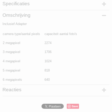
Specificaties
EAN code
Omschrijving
3126170050564
Inclusief Adapter
camera type/aantal pixels
capaciteit aantal foto's
2 megapixel
2274
3 megapixel
1706
4 megapixel
1024
5 megapixel
818
6 megapixels
640
Reacties
Save