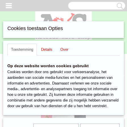
Cookies toestaan Opties
Inloggen
Registreren
UW WINKELWAGEN
Toestemming
Details
Over
Geen producten
(0)
Home
>
Aanbiedingen
>
Speelgoed & Gadgets
>
Gadgets en
Op deze website worden cookies gebruikt
electronica
> Micro SD Card 2GB
Cookies worden door ons gebruikt voor verkeersanalyse, het
aanbieden van sociale media-functies en het personaliseren van
informatie en advertenties. Daarnaast verlenen we onze sociale
media-, advertentie- en analysepartners toegang tot informatie over
hoe u onze site gebruikt. Zij kunnen deze informatie gebruiken in
combinatie met andere gegevens die zij mogelijk hebben verzameld
door uw gebruik van hun diensten of die u hen hebt verstrekt.